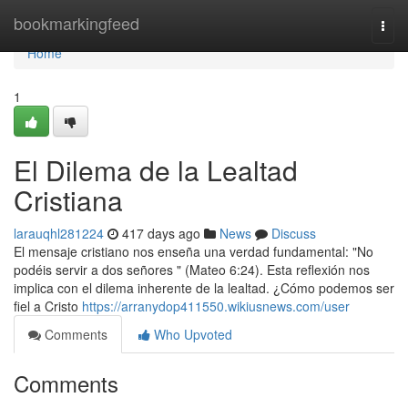
Home
bookmarkingfeed
Togg
navi
Home
1
El Dilema de la Lealtad
Cristiana
larauqhl281224
417 days ago
News
Discuss
El mensaje cristiano nos enseña una verdad fundamental: "No
podéis servir a dos señores " (Mateo 6:24). Esta reflexión nos
implica con el dilema inherente de la lealtad. ¿Cómo podemos ser
fiel a Cristo
https://arranydop411550.wikiusnews.com/user
Comments
Who Upvoted
Comments