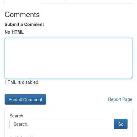
Comments
Submit a Comment
No HTML
HTML is disabled
Report Page
Search
Go