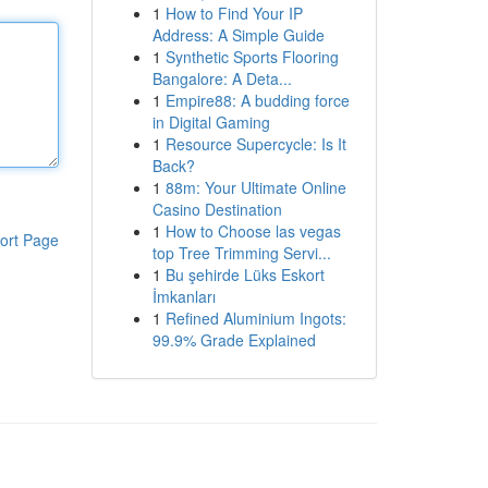
1
How to Find Your IP
Address: A Simple Guide
1
Synthetic Sports Flooring
Bangalore: A Deta...
1
Empire88: A budding force
in Digital Gaming
1
Resource Supercycle: Is It
Back?
1
88m: Your Ultimate Online
Casino Destination
1
How to Choose las vegas
ort Page
top Tree Trimming Servi...
1
Bu şehirde Lüks Eskort
İmkanları
1
Refined Aluminium Ingots:
99.9% Grade Explained