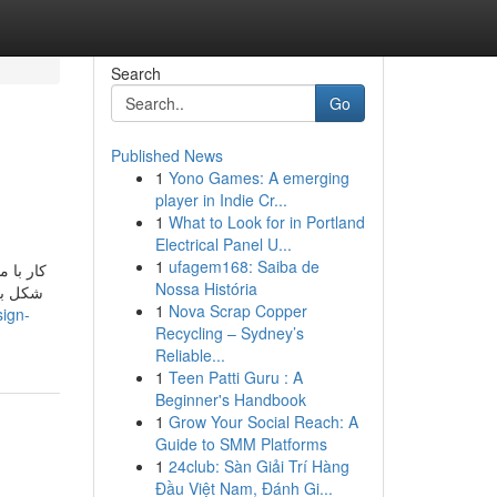
Search
Go
Published News
1
Yono Games: A emerging
player in Indie Cr...
1
What to Look for in Portland
Electrical Panel U...
1
ufagem168: Saiba de
کار با 
Nossa História
شکل به 
1
Nova Scrap Copper
sign-
Recycling – Sydney’s
Reliable...
1
Teen Patti Guru : A
Beginner's Handbook
1
Grow Your Social Reach: A
Guide to SMM Platforms
1
24club: Sàn Giải Trí Hàng
Đầu Việt Nam, Đánh Gi...