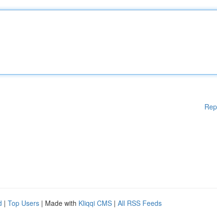
Rep
d
|
Top Users
| Made with
Kliqqi CMS
|
All RSS Feeds