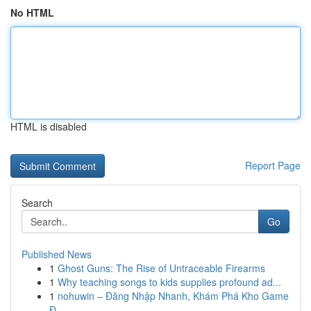
No HTML
HTML is disabled
Report Page
Search
Go
Published News
1
Ghost Guns: The Rise of Untraceable Firearms
1
Why teaching songs to kids supplies profound ad...
1
nohuwin – Đăng Nhập Nhanh, Khám Phá Kho Game
Đ...