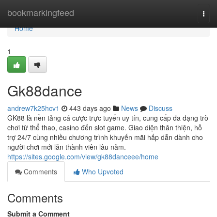
Home
bookmarkingfeed
Togg
navi
Home
1
Gk88dance
andrew7k25hcv1
443 days ago
News
Discuss
GK88 là nền tảng cá cược trực tuyến uy tín, cung cấp đa dạng trò
chơi từ thể thao, casino đến slot game. Giao diện thân thiện, hỗ
trợ 24/7 cùng nhiều chương trình khuyến mãi hấp dẫn dành cho
người chơi mới lẫn thành viên lâu năm.
https://sites.google.com/view/gk88danceee/home
Comments
Who Upvoted
Comments
Submit a Comment