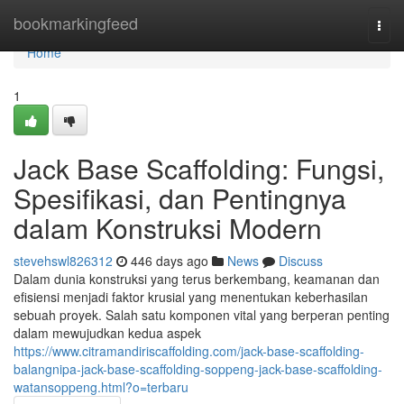
Home
bookmarkingfeed
Togg
navi
Home
1
Jack Base Scaffolding: Fungsi,
Spesifikasi, dan Pentingnya
dalam Konstruksi Modern
stevehswl826312
446 days ago
News
Discuss
Dalam dunia konstruksi yang terus berkembang, keamanan dan
efisiensi menjadi faktor krusial yang menentukan keberhasilan
sebuah proyek. Salah satu komponen vital yang berperan penting
dalam mewujudkan kedua aspek
https://www.citramandiriscaffolding.com/jack-base-scaffolding-
balangnipa-jack-base-scaffolding-soppeng-jack-base-scaffolding-
watansoppeng.html?o=terbaru