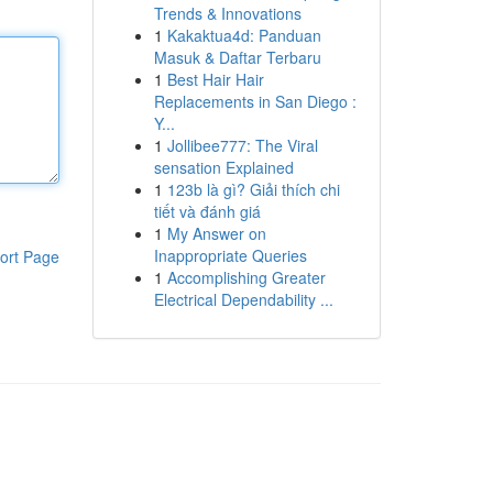
Trends & Innovations
1
Kakaktua4d: Panduan
Masuk & Daftar Terbaru
1
Best Hair Hair
Replacements in San Diego :
Y...
1
Jollibee777: The Viral
sensation Explained
1
123b là gì? Giải thích chi
tiết và đánh giá
1
My Answer on
Inappropriate Queries
ort Page
1
Accomplishing Greater
Electrical Dependability ...