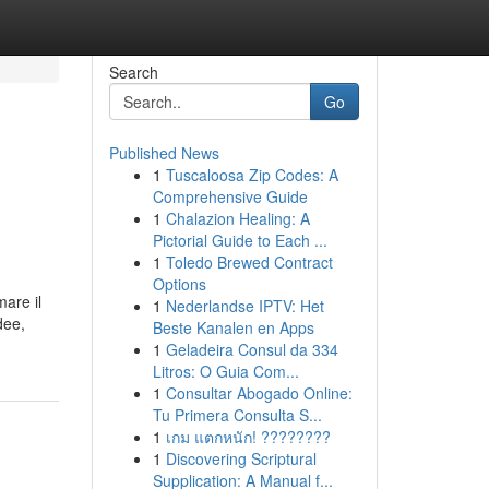
Search
Go
Published News
1
Tuscaloosa Zip Codes: A
e
Comprehensive Guide
1
Chalazion Healing: A
Pictorial Guide to Each ...
1
Toledo Brewed Contract
Options
mare il
1
Nederlandse IPTV: Het
dee,
Beste Kanalen en Apps
1
Geladeira Consul da 334
Litros: O Guia Com...
1
Consultar Abogado Online:
Tu Primera Consulta S...
1
เกม แตกหนัก! ????????
1
Discovering Scriptural
Supplication: A Manual f...