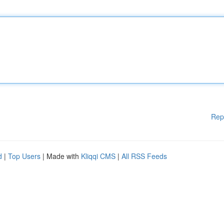
Rep
d
|
Top Users
| Made with
Kliqqi CMS
|
All RSS Feeds