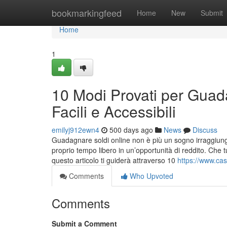
Home
bookmarkingfeed
Home
New
Submit
Home
1
10 Modi Provati per Guad
Facili e Accessibili
emilyj912ewn4
500 days ago
News
Discuss
Guadagnare soldi online non è più un sogno irraggiungi
proprio tempo libero in un’opportunità di reddito. Che 
questo articolo ti guiderà attraverso 10
https://www.ca
Comments
Who Upvoted
Comments
Submit a Comment