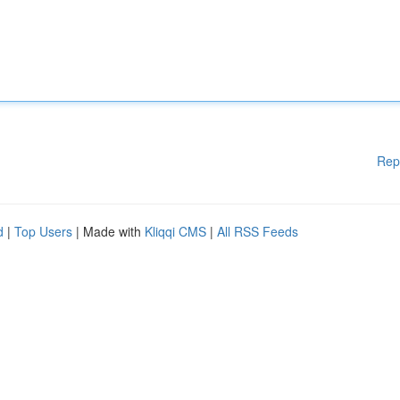
Rep
d
|
Top Users
| Made with
Kliqqi CMS
|
All RSS Feeds