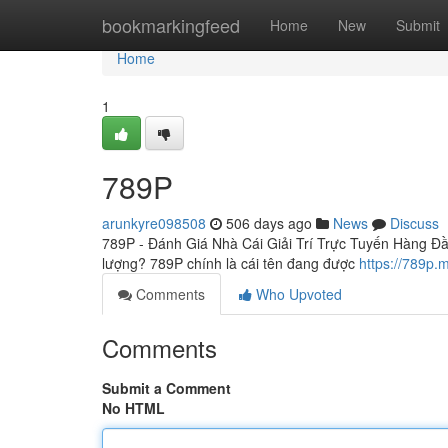
Home
bookmarkingfeed
Home
New
Submit
Home
1
789P
arunkyre098508
506 days ago
News
Discuss
789P - Đánh Giá Nhà Cái Giải Trí Trực Tuyến Hàng Đầu 
lượng? 789P chính là cái tên đang được
https://789p.
Comments
Who Upvoted
Comments
Submit a Comment
No HTML