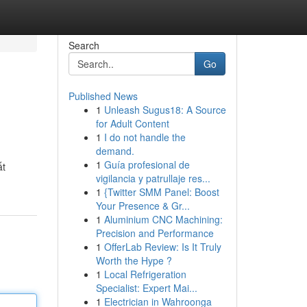
Search
Go
Published News
1
Unleash Sugus18: A Source
for Adult Content
1
I do not handle the
demand.
1
Guía profesional de
ất
vigilancia y patrullaje res...
1
{Twitter SMM Panel: Boost
Your Presence & Gr...
1
Aluminium CNC Machining:
Precision and Performance
1
OfferLab Review: Is It Truly
Worth the Hype ?
1
Local Refrigeration
Specialist: Expert Mai...
1
Electrician in Wahroonga