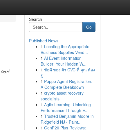
Search
Go
Published News
1
Locating the Appropriate
Business Supplies Vend...
1
AI Event Information
Builder: Your Hidden W...
1
ข้อดี ของ ผ้า CVC ที่ คุณ ต้อง
بدون فیلتر وارد سایت یک بت شوید! ???? ثبت‌نام سریع، پشتیبانی ۲۴ ساعته، واریز آنی و جوایز ویژه در انتظار شماست! کلیک کنید و شروع کنید!
รู้
1
Poppo Agent Registration:
A Complete Breakdown
1
crypto asset recovery
specialists
1
Agile Learning: Unlocking
Performance Through E...
1
Trusted Benjamin Moore in
Ridgefield NJ - Paint...
1
GenF20 Plus Reviews: