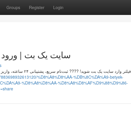
Groups
Register
Login
سایت یک بت | ورود مستق
s
blog/777883698932613120/%D8%A8%D8%AA-%DB%8C%DA%A9-betyek-
8C%DA%A9-%D8%A8%D8%AA-%D8%A8%D8%AF%D9%88%D9%86-
share