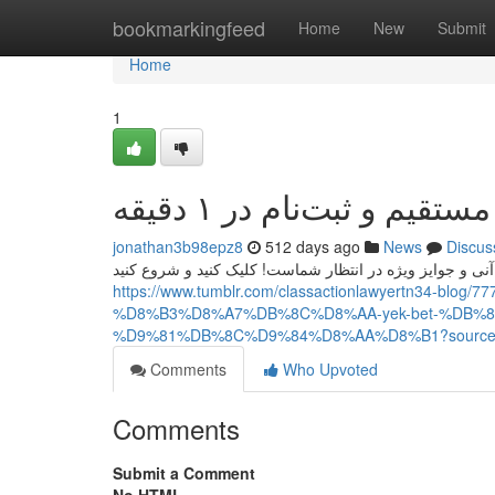
Home
bookmarkingfeed
Home
New
Submit
Home
1
یم و ثبت‌نام در ۱ دقیقه
jonathan3b98epz8
512 days ago
News
Discus
https://www.tumblr.com/classactionlawyertn34-
%D8%B3%D8%A7%DB%8C%D8%AA-yek-bet-%DB%
%D9%81%DB%8C%D9%84%D8%AA%D8%B1?source=
Comments
Who Upvoted
Comments
Submit a Comment