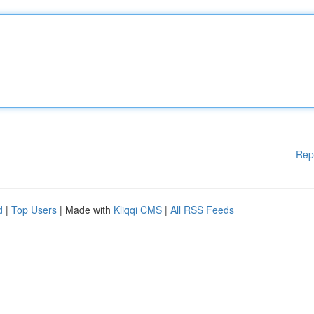
Rep
d
|
Top Users
| Made with
Kliqqi CMS
|
All RSS Feeds