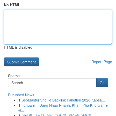
No HTML
HTML is disabled
Report Page
Search
Go
Published News
1
SeoMasterKing ile Backlink Paketleri 2026 Kapsa...
1
nohuwin – Đăng Nhập Nhanh, Khám Phá Kho Game
Đ...
1
아네론 니스캡: 멀미 고생 끝, 편안한 여행을 ...