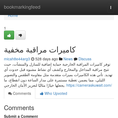
Home
bookmarkingfeed
Togg
navi
Home
1
كاميرات مراقبة مخفية
micah8e44arg3
528 days ago
News
Discuss
توفر كاميرات المراقبة الخارجية حماية إضافية للمنازل والمنشآت، حيث
تتيح مراقبة المداخل والمخارج وكشف أي نشاط مشبوه قبل حدوث أي
تهديد. تأتي هذه الكاميرات بميزات متقدمة مثل مقاومة الطقس والتصوير
الليلي، مما يضمن تغطية مستمرة على مدار الساعة دون انقطاع، ما
يجعلها خيارًا مثاليًا لتعزيز الأمان الخارجي.
https://cameraskuwait.com/
Comments
Who Upvoted
Comments
Submit a Comment