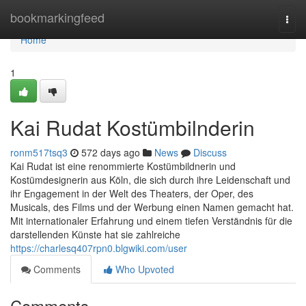
Home
bookmarkingfeed
Togg
navi
Home
1
Kai Rudat Kostümbilnderin
ronm517tsq3
572 days ago
News
Discuss
Kai Rudat ist eine renommierte Kostümbildnerin und
Kostümdesignerin aus Köln, die sich durch ihre Leidenschaft und
ihr Engagement in der Welt des Theaters, der Oper, des
Musicals, des Films und der Werbung einen Namen gemacht hat.
Mit internationaler Erfahrung und einem tiefen Verständnis für die
darstellenden Künste hat sie zahlreiche
https://charlesq407rpn0.blgwiki.com/user
Comments
Who Upvoted
Comments