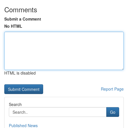
Comments
Submit a Comment
No HTML
HTML is disabled
Report Page
Search
Go
Published News