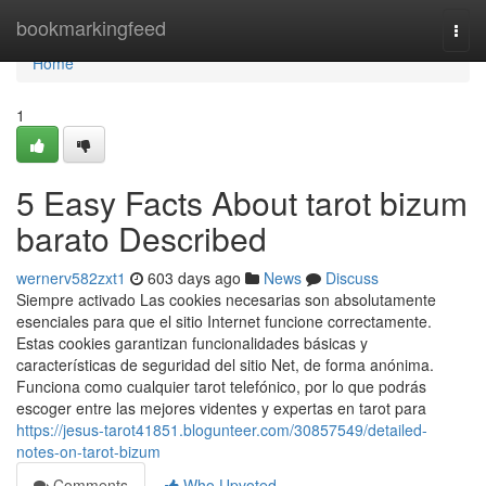
Home
bookmarkingfeed
Togg
navi
Home
1
5 Easy Facts About tarot bizum
barato Described
wernerv582zxt1
603 days ago
News
Discuss
Siempre activado Las cookies necesarias son absolutamente
esenciales para que el sitio Internet funcione correctamente.
Estas cookies garantizan funcionalidades básicas y
características de seguridad del sitio Net, de forma anónima.
Funciona como cualquier tarot telefónico, por lo que podrás
escoger entre las mejores videntes y expertas en tarot para
https://jesus-tarot41851.blogunteer.com/30857549/detailed-
notes-on-tarot-bizum
Comments
Who Upvoted