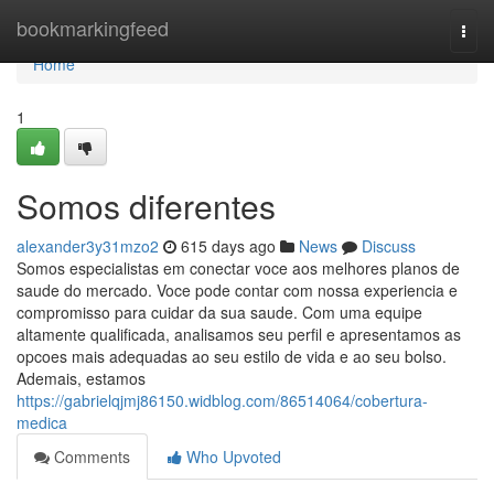
Home
bookmarkingfeed
Togg
navi
Home
1
Somos diferentes
alexander3y31mzo2
615 days ago
News
Discuss
Somos especialistas em conectar voce aos melhores planos de
saude do mercado. Voce pode contar com nossa experiencia e
compromisso para cuidar da sua saude. Com uma equipe
altamente qualificada, analisamos seu perfil e apresentamos as
opcoes mais adequadas ao seu estilo de vida e ao seu bolso.
Ademais, estamos
https://gabrielqjmj86150.widblog.com/86514064/cobertura-
medica
Comments
Who Upvoted