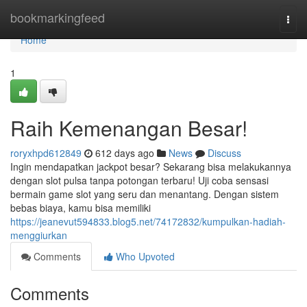
Home
bookmarkingfeed
Togg
navi
Home
1
Raih Kemenangan Besar!
roryxhpd612849
612 days ago
News
Discuss
Ingin mendapatkan jackpot besar? Sekarang bisa melakukannya
dengan slot pulsa tanpa potongan terbaru! Uji coba sensasi
bermain game slot yang seru dan menantang. Dengan sistem
bebas biaya, kamu bisa memiliki
https://jeanevut594833.blog5.net/74172832/kumpulkan-hadiah-
menggiurkan
Comments
Who Upvoted
Comments