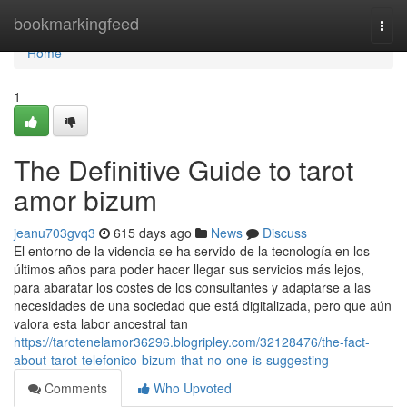
Home
bookmarkingfeed
Togg
navi
Home
1
The Definitive Guide to tarot
amor bizum
jeanu703gvq3
615 days ago
News
Discuss
El entorno de la videncia se ha servido de la tecnología en los
últimos años para poder hacer llegar sus servicios más lejos,
para abaratar los costes de los consultantes y adaptarse a las
necesidades de una sociedad que está digitalizada, pero que aún
valora esta labor ancestral tan
https://tarotenelamor36296.blogripley.com/32128476/the-fact-
about-tarot-telefonico-bizum-that-no-one-is-suggesting
Comments
Who Upvoted