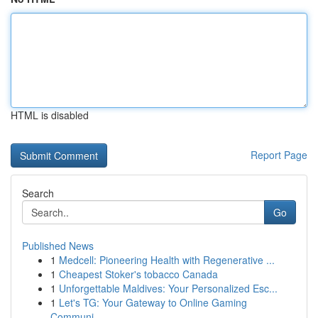
HTML is disabled
Report Page
Search
Go
Published News
1
Medcell: Pioneering Health with Regenerative ...
1
Cheapest Stoker's tobacco Canada
1
Unforgettable Maldives: Your Personalized Esc...
1
Let's TG: Your Gateway to Online Gaming
Communi...