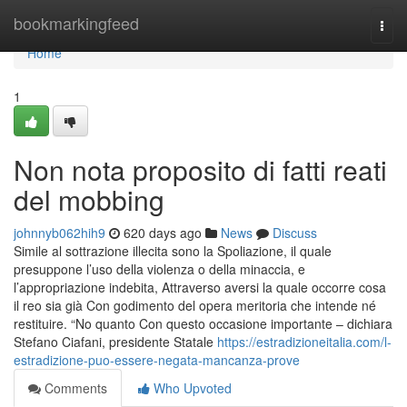
Home
bookmarkingfeed
Togg
navi
Home
1
Non nota proposito di fatti reati
del mobbing
johnnyb062hih9
620 days ago
News
Discuss
Simile al sottrazione illecita sono la Spoliazione, il quale
presuppone l’uso della violenza o della minaccia, e
l’appropriazione indebita, Attraverso aversi la quale occorre cosa
il reo sia già Con godimento del opera meritoria che intende né
restituire. “No quanto Con questo occasione importante – dichiara
Stefano Ciafani, presidente Statale
https://estradizioneitalia.com/l-
estradizione-puo-essere-negata-mancanza-prove
Comments
Who Upvoted