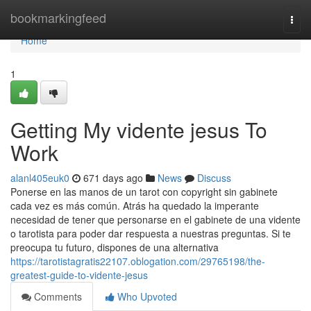
Home
bookmarkingfeed
Togg
navi
Home
1
Getting My vidente jesus To
Work
alanl405euk0
671 days ago
News
Discuss
Ponerse en las manos de un tarot con copyright sin gabinete
cada vez es más común. Atrás ha quedado la imperante
necesidad de tener que personarse en el gabinete de una vidente
o tarotista para poder dar respuesta a nuestras preguntas. Si te
preocupa tu futuro, dispones de una alternativa
https://tarotistagratis22107.oblogation.com/29765198/the-
greatest-guide-to-vidente-jesus
Comments
Who Upvoted