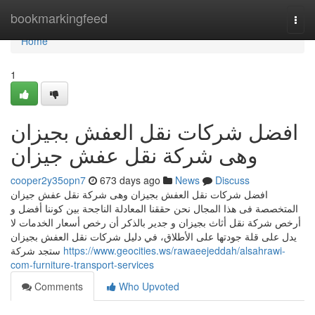
Home
bookmarkingfeed
Togg
navi
Home
1
افضل شركات نقل العفش بجيزان
وهى شركة نقل عفش جيزان
cooper2y35opn7
673 days ago
News
Discuss
افضل شركات نقل العفش بجيزان وهى شركة نقل عفش جيزان
المتخصصة فى هذا المجال نحن حققنا المعادلة الناجحة بين كوننا أفضل و
أرخص شركة نقل أثاث بجيزان و جدير بالذكر أن رخص أسعار الخدمات لا
يدل على قلة جودتها على الأطلاق، في دليل شركات نقل العفش بجيزان
ستجد شركة
https://www.geocities.ws/rawaeejeddah/alsahrawi-
com-furniture-transport-services
Comments
Who Upvoted