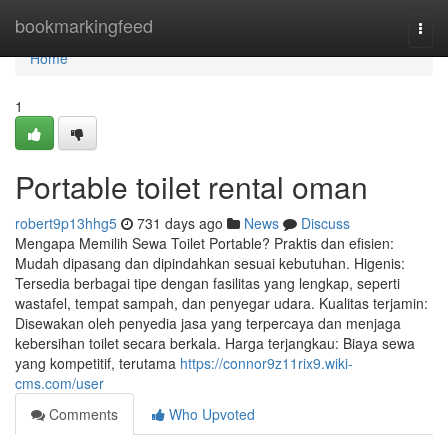
Home
bookmarkingfeed
Togg
navi
Home
1
Portable toilet rental oman
robert9p13hhg5
731 days ago
News
Discuss
Mengapa Memilih Sewa Toilet Portable? Praktis dan efisien:
Mudah dipasang dan dipindahkan sesuai kebutuhan. Higenis:
Tersedia berbagai tipe dengan fasilitas yang lengkap, seperti
wastafel, tempat sampah, dan penyegar udara. Kualitas terjamin:
Disewakan oleh penyedia jasa yang terpercaya dan menjaga
kebersihan toilet secara berkala. Harga terjangkau: Biaya sewa
yang kompetitif, terutama
https://connor9z11rix9.wiki-
cms.com/user
Comments
Who Upvoted