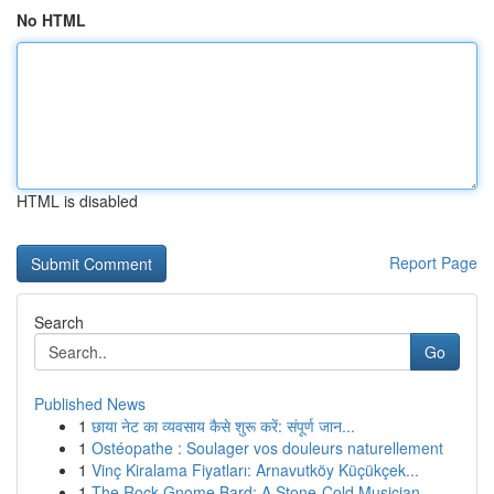
No HTML
HTML is disabled
Report Page
Search
Go
Published News
1
छाया नेट का व्यवसाय कैसे शुरू करें: संपूर्ण जान...
1
Ostéopathe : Soulager vos douleurs naturellement
1
Vinç Kiralama Fiyatları: Arnavutköy Küçükçek...
1
The Rock Gnome Bard: A Stone-Cold Musician