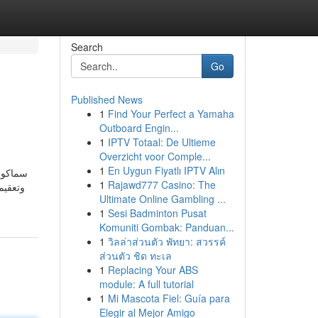
Search
Go
Published News
1
Find Your Perfect a Yamaha
Outboard Engin...
1
IPTV Totaal: De Ultieme
Overzicht voor Comple...
1
En Uygun Fiyatlı IPTV Alın
سماكو 
1
Rajawd777 Casino: The
وتعقيم
Ultimate Online Gambling ...
1
Sesi Badminton Pusat
Komuniti Gombak: Panduan...
1
วิลล่าส่วนตัว พัทยา: สวรรค์
ส่วนตัว ชิด ทะเล
1
Replacing Your ABS
module: A full tutorial
1
Mi Mascota Fiel: Guía para
Elegir al Mejor Amigo