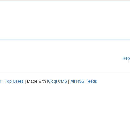
Rep
d
|
Top Users
| Made with
Kliqqi CMS
|
All RSS Feeds